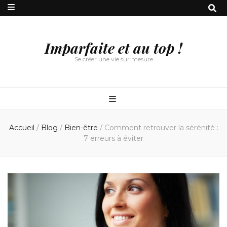
Imparfaite et au top !
Se créer une vie sur mesure
Accueil
/
Blog
/
Bien-être
/
Comment retrouver la sérénité :
7 erreurs à éviter