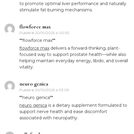
to promote optimal liver performance and naturally
stimulate fat-burning mechanisms.
flowforce max
Publié le
20/10/2025 à 00:50
** flowforce max**
flowforce max
delivers a forward-thinking, plant-
focused way to support prostate health—while also
helping maintain everyday energy, libido, and overall
vitality.
neuro genica
Publié le
20/10/2025 à 03:05
**neuro genica**
neuro genica
is a dietary supplement formulated to
support nerve health and ease discomfort
associated with neuropathy.