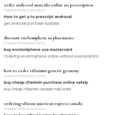
order androxal australia online no prescription
Publié le
16/08/2025 à 18:42
How to get a to prescript androxal
get androxal purchase australia
discount enclomiphene us pharmacies
Publié le
16/08/2025 à 18:43
buy enclomiphene usa mastercard
Ordering enclomiphene online without a perscription
how to order rifaximin generic germany
Publié le
17/08/2025 à 03:43
buy cheap rifaximin purchase online safely
buy cheap rifaximin canada mail order
ordering xifaxan american express canada
Publié le
17/08/2025 à 03:44