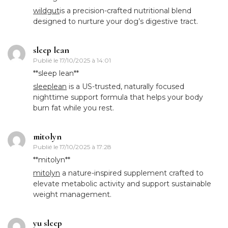
wildgut
is a precision-crafted nutritional blend
designed to nurture your dog’s digestive tract.
sleep lean
Publié le
17/10/2025 à 14:01
**sleep lean**
sleeplean
is a US-trusted, naturally focused
nighttime support formula that helps your body
burn fat while you rest.
mitolyn
Publié le
17/10/2025 à 17:28
** mitolyn**
mitolyn
a nature-inspired supplement crafted to
elevate metabolic activity and support sustainable
weight management.
yu sleep