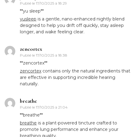
Publié le
17/10/2025 à 18:29
**yu sleep**
yusleep
is a gentle, nano-enhanced nightly blend
designed to help you drift off quickly, stay asleep
longer, and wake feeling clear.
zencortex
Publié le
17/10/2025 à 18:38
**zencortex**
zencortex
contains only the natural ingredients that
are effective in supporting incredible hearing
naturally.
breathe
Publié le
17/10/2025 à 21:04
** breathe**
breathe
is a plant-powered tincture crafted to
promote lung performance and enhance your
breathing quality.