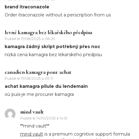
brand itraconazole
Order itraconazole without a perscription from us
levné kamagra bez lékařského předpisu
Publié le
17/08/2025 à 08:29
kamagra žádný skript potřebný přes noc
nízká cena kamagra bez lékařského předpisu
canadien kamagra pour achat
Publié le
17/08/2025 à 09:11
achat kamagra pilule du lendemain
où puis-je me procurer kamagra
mind vault
Publié le
14/10/2025 à 14:51
**mind vault**
mind vault
is a premium cognitive support formula