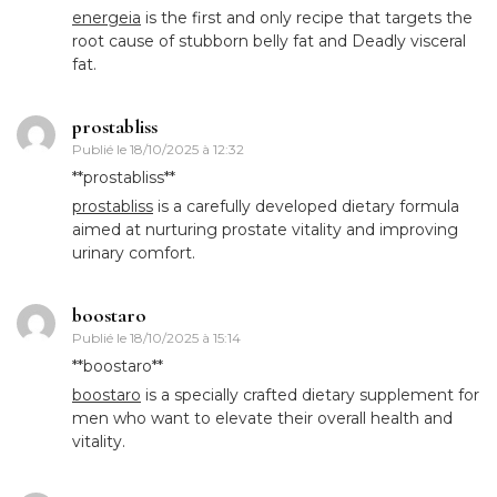
energeia
is the first and only recipe that targets the
root cause of stubborn belly fat and Deadly visceral
fat.
prostabliss
Publié le
18/10/2025 à 12:32
** prostabliss**
prostabliss
is a carefully developed dietary formula
aimed at nurturing prostate vitality and improving
urinary comfort.
boostaro
Publié le
18/10/2025 à 15:14
**boostaro**
boostaro
is a specially crafted dietary supplement for
men who want to elevate their overall health and
vitality.