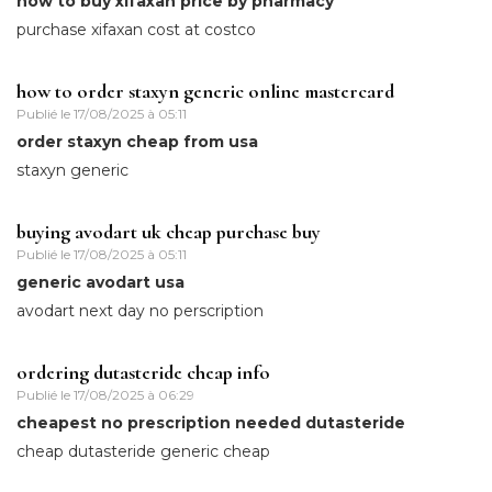
how to buy xifaxan price by pharmacy
purchase xifaxan cost at costco
how to order staxyn generic online mastercard
Publié le
17/08/2025 à 05:11
order staxyn cheap from usa
staxyn generic
buying avodart uk cheap purchase buy
Publié le
17/08/2025 à 05:11
generic avodart usa
avodart next day no perscription
ordering dutasteride cheap info
Publié le
17/08/2025 à 06:29
cheapest no prescription needed dutasteride
cheap dutasteride generic cheap