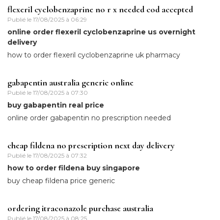
flexeril cyclobenzaprine no r x needed cod accepted
Publié le
17/08/2025 à 06:29
online order flexeril cyclobenzaprine us overnight
delivery
how to order flexeril cyclobenzaprine uk pharmacy
gabapentin australia generic online
Publié le
17/08/2025 à 07:30
buy gabapentin real price
online order gabapentin no prescription needed
cheap fildena no prescription next day delivery
Publié le
17/08/2025 à 07:32
how to order fildena buy singapore
buy cheap fildena price generic
ordering itraconazole purchase australia
Publié le
17/08/2025 à 08:25