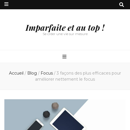
Imparfaite et au top !
Se créer une vie sur mesure
Accueil
/
Blog
/
Focus
/
3 façons des plus efficaces pour
améliorer nettement le focus