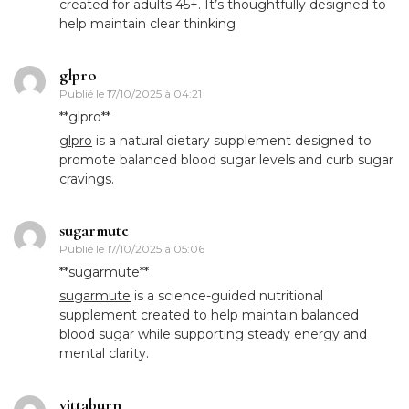
created for adults 45+. It’s thoughtfully designed to
help maintain clear thinking
glpro
Publié le
17/10/2025 à 04:21
** glpro**
glpro
is a natural dietary supplement designed to
promote balanced blood sugar levels and curb sugar
cravings.
sugarmute
Publié le
17/10/2025 à 05:06
**sugarmute**
sugarmute
is a science-guided nutritional
supplement created to help maintain balanced
blood sugar while supporting steady energy and
mental clarity.
vittaburn