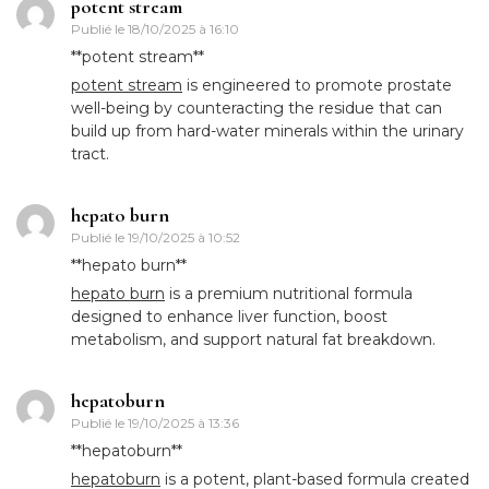
potent stream
Publié le
18/10/2025 à 16:10
**potent stream**
potent stream
is engineered to promote prostate
well-being by counteracting the residue that can
build up from hard-water minerals within the urinary
tract.
hepato burn
Publié le
19/10/2025 à 10:52
**hepato burn**
hepato burn
is a premium nutritional formula
designed to enhance liver function, boost
metabolism, and support natural fat breakdown.
hepatoburn
Publié le
19/10/2025 à 13:36
**hepatoburn**
hepatoburn
is a potent, plant-based formula created