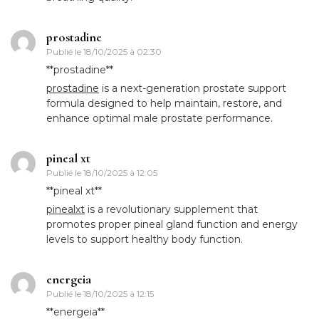
prostadine
Publié le
18/10/2025 à 02:30
** prostadine**
prostadine
is a next-generation prostate support
formula designed to help maintain, restore, and
enhance optimal male prostate performance.
pineal xt
Publié le
18/10/2025 à 12:05
**pineal xt**
pinealxt
is a revolutionary supplement that
promotes proper pineal gland function and energy
levels to support healthy body function.
energeia
Publié le
18/10/2025 à 12:15
**energeia**