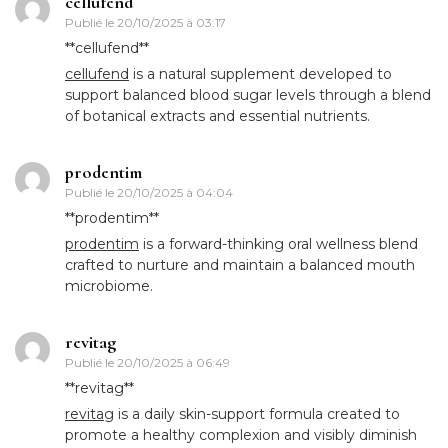
cellufend
Publié le
20/10/2025 à 03:17
**cellufend**
cellufend
is a natural supplement developed to
support balanced blood sugar levels through a blend
of botanical extracts and essential nutrients.
prodentim
Publié le
20/10/2025 à 04:04
** prodentim**
prodentim
is a forward-thinking oral wellness blend
crafted to nurture and maintain a balanced mouth
microbiome.
revitag
Publié le
20/10/2025 à 06:49
**revitag**
revitag
is a daily skin-support formula created to
promote a healthy complexion and visibly diminish