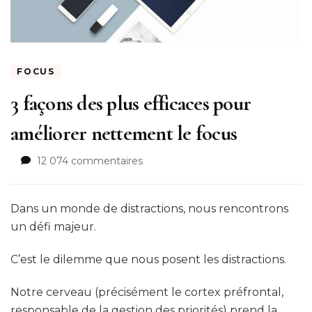
FOCUS
3 façons des plus efficaces pour
améliorer nettement le focus
sur
12 074 commentaires
3
façons
des
Dans un monde de distractions, nous rencontrons
plus
un défi majeur.
efficaces
pour
C’est le dilemme que nous posent les distractions.
améliorer
nettement
Notre cerveau (précisément le cortex préfrontal,
le
focus
responsable de la gestion des priorités) prend la