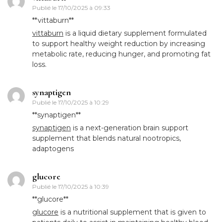
Publié le
17/10/2025 à 09:33
** vittaburn**
vittaburn
is a liquid dietary supplement formulated
to support healthy weight reduction by increasing
metabolic rate, reducing hunger, and promoting fat
loss.
synaptigen
Publié le
17/10/2025 à 10:29
**synaptigen**
synaptigen
is a next-generation brain support
supplement that blends natural nootropics,
adaptogens
glucore
Publié le
17/10/2025 à 10:39
** glucore**
glucore
is a nutritional supplement that is given to