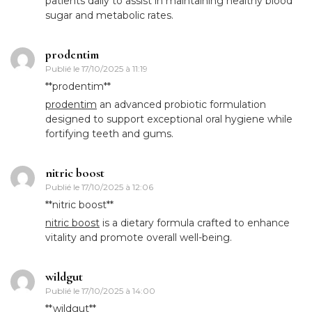
patients daily to assist in maintaining healthy blood
sugar and metabolic rates.
prodentim
Publié le
17/10/2025 à 11:19
**prodentim**
prodentim
an advanced probiotic formulation
designed to support exceptional oral hygiene while
fortifying teeth and gums.
nitric boost
Publié le
17/10/2025 à 12:06
** nitric boost**
nitric boost
is a dietary formula crafted to enhance
vitality and promote overall well-being.
wildgut
Publié le
17/10/2025 à 14:00
** wildgut**