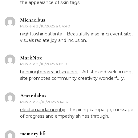
the appearance of skin tags.
Michaelbus
Publié le
21/10/2025 à 04:40
nighttoshineatlanta
– Beautifully inspiring event site,
visuals radiate joy and inclusion.
MarkNox
Publié le
21/10/2025 à 19:10
benningtonareaartscouncil
– Artistic and welcoming,
site promotes community creativity wonderfully.
Amandabus
Publié le
22/10/2025 à 14:16
electamandamurphy
– Inspiring campaign, message
of progress and empathy shines through.
memory lift