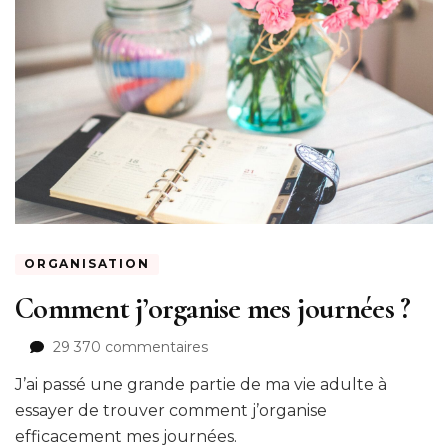
ORGANISATION
Comment j’organise mes journées ?
sur
29 370 commentaires
Comment
J’ai passé une grande partie de ma vie adulte à
j’organise
mes
essayer de trouver comment j’organise
journées
efficacement mes journées.