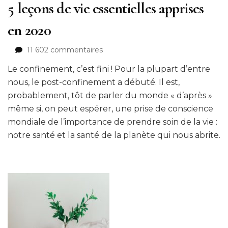
5 leçons de vie essentielles apprises
en 2020
sur
11 602 commentaires
5
Le confinement, c’est fini ! Pour la plupart d’entre
leçons
de
nous, le post-confinement a débuté. Il est,
vie
probablement, tôt de parler du monde « d’après »
essentielles
même si, on peut espérer, une prise de conscience
apprises
mondiale de l’importance de prendre soin de la vie :
en
notre santé et la santé de la planète qui nous abrite.
2020