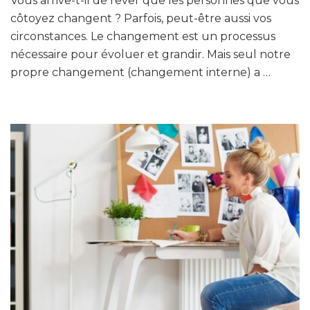
Vous arrive-t-il de rêver que les personnes que vous
pistes
pratiques
côtoyez changent ? Parfois, peut-être aussi vos
pour
circonstances. Le changement est un processus
un
nécessaire pour évoluer et grandir. Mais seul notre
changement
propre changement (changement interne) a …
durable