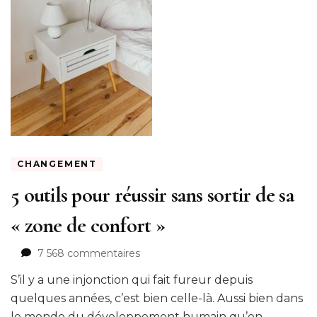
CHANGEMENT
5 outils pour réussir sans sortir de sa
« zone de confort »
sur
7 568 commentaires
5
S’il y a une injonction qui fait fureur depuis
outils
pour
quelques années, c’est bien celle-là. Aussi bien dans
réussir
le monde du développement humain qu’en