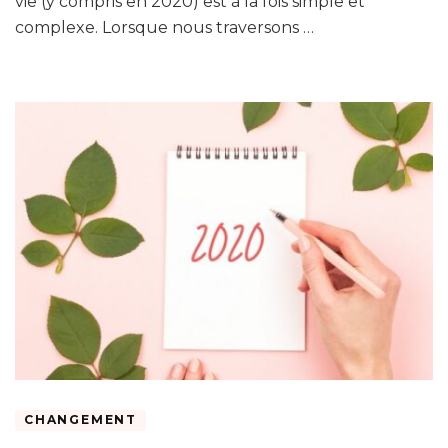
vie (y compris en 2020) est à la fois simple et
ses
complexe. Lorsque nous traversons …
forces
malgré
les
difficultés
CHANGEMENT