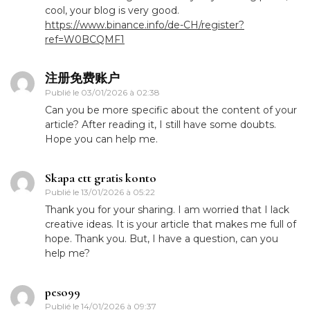
cool, your blog is very good.
https://www.binance.info/de-CH/register?
ref=W0BCQMF1
注册免费账户
Publié le
03/01/2026 à 02:38
Can you be more specific about the content of your
article? After reading it, I still have some doubts.
Hope you can help me.
Skapa ett gratis konto
Publié le
13/01/2026 à 05:22
Thank you for your sharing. I am worried that I lack
creative ideas. It is your article that makes me full of
hope. Thank you. But, I have a question, can you
help me?
peso99
Publié le
14/01/2026 à 09:37