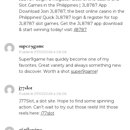
Slot Games in the Philippines | JL8787 App
Download Join JL8787, the best online casino in the
Philippines! Quick JL8787 login & register for top
JL8787 slot games. Get the JL8787 app download
& start winning today! visit:
jl8787
super9game
Publié le
27/01/2026 à 06:06
Super9game has quickly become one of my
favorites. Great variety and always something new
to discover. Worth a shot
super9game
!
j77slot
Publié le
27/01/2026 à 06:06
J77Slot, a slot site. Hope to find some spinning
action. Can’t wait to try out those reels! Hit those
reels here:
j77slot
567jlcasino