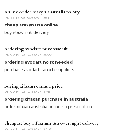
online order staxyn australia to buy
Publié le
18/08/2025 à 06:17
cheap staxyn usa online
buy staxyn uk delivery
ordering avodart purchase uk
Publié le
18/08/2025 à 06:27
ordering avodart no rx needed
purchase avodart canada suppliers
buying xifaxan canada price
Publié le
18/08/2025 à 07:16
ordering xifaxan purchase in australia
order xifaxan australia online no prescription
cheapest buy rifaximin usa overnight delivery
Publié le
18/08/2025 à 07:30