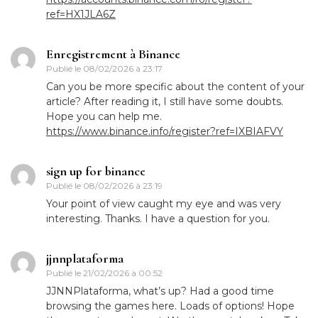
ref=HX1JLA6Z
Enregistrement à Binance
Publié le
08/02/2026 à 23:17
Can you be more specific about the content of your
article? After reading it, I still have some doubts.
Hope you can help me.
https://www.binance.info/register?ref=IXBIAFVY
sign up for binance
Publié le
08/02/2026 à 23:19
Your point of view caught my eye and was very
interesting. Thanks. I have a question for you.
jjnnplataforma
Publié le
21/02/2026 à 00:52
JJNNPlataforma, what’s up? Had a good time
browsing the games here. Loads of options! Hope