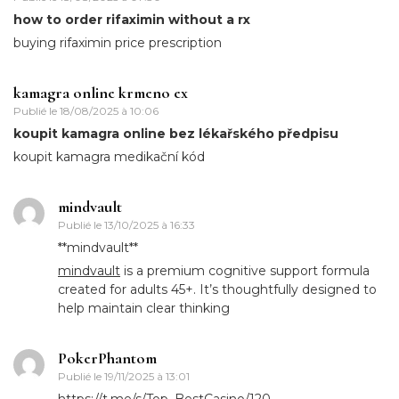
how to order rifaximin without a rx
buying rifaximin price prescription
kamagra online krmeno ex
Publié le
18/08/2025 à 10:06
koupit kamagra online bez lékařského předpisu
koupit kamagra medikační kód
mindvault
Publié le
13/10/2025 à 16:33
** mindvault**
mindvault
is a premium cognitive support formula
created for adults 45+. It’s thoughtfully designed to
help maintain clear thinking
PokerPhantom
Publié le
19/11/2025 à 13:01