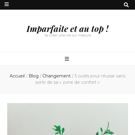
Imparfaite et au top !
Se créer une vie sur mesure
Accueil
/
Blog
/
Changement
/
5 outils pour réussir sans
sortir de sa « zone de confort »