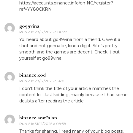
https://accounts.binance.info/en-NG/register?
ref=YY80CKRN
go99vina
Publié le
28/12/2025 à 06:22
Yo, heard about go99vina from a friend. Gave it a
shot and not gonna lie, kinda dig it. Site’s pretty
smooth and the games are decent. Check it out
yourself at
go99vina
.
binance kod
Publié le
28/12/2025 à 14:01
I don’t think the title of your article matches the
content lol. Just kidding, mainly because I had some
doubts after reading the article.
binance anm"alan
Publié le
31/12/2025 à 08:58
Thanks for sharing. I read many of your blog posts,