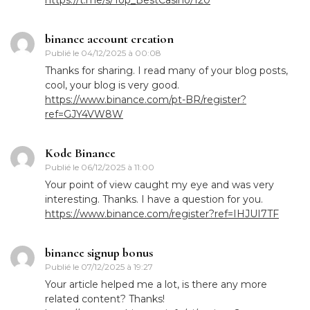
https://t.me/s/Top_BestCasino/120
binance account creation
Publié le
04/12/2025 à 00:08
Thanks for sharing. I read many of your blog posts,
cool, your blog is very good.
https://www.binance.com/pt-BR/register?
ref=GJY4VW8W
Kode Binance
Publié le
06/12/2025 à 11:00
Your point of view caught my eye and was very
interesting. Thanks. I have a question for you.
https://www.binance.com/register?ref=IHJUI7TF
binance signup bonus
Publié le
07/12/2025 à 19:27
Your article helped me a lot, is there any more
related content? Thanks!