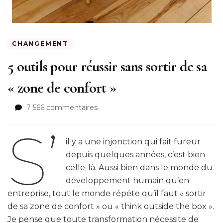
CHANGEMENT
5 outils pour réussir sans sortir de sa
« zone de confort »
sur
7 566 commentaires
5
S’
outils
pour
il y a une injonction qui fait fureur
réussir
depuis quelques années, c’est bien
sans
celle-là. Aussi bien dans le monde du
sortir
développement humain qu’en
de
sa
entreprise, tout le monde répéte qu’il faut « sortir
«
de sa zone de confort » ou « think outside the box ».
zone
Je pense que toute transformation nécessite de
de