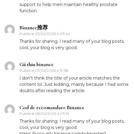
support to help men maintain healthy prostate
function.
Binance推荐
Publié le
03/02/2026 à 03:44
Thanks for sharing. I read many of your blog posts,
cool, your blog is very good.
Gii thiu binance
Publié le
07/02/2026 à 19:38
I don’t think the title of your article matches the
content lol. Just kidding, mainly because I had some
doubts after reading the article.
Cod de recomandare Binance
Publié le
08/02/2026 à 03:13
Thanks for sharing. I read many of your blog posts,
cool, your blog is very good.
https://accounts.binance.com/ro/register?