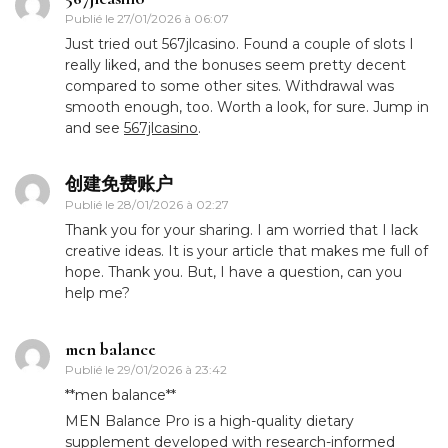
Publié le
27/01/2026 à 06:07
Just tried out 567jlcasino. Found a couple of slots I
really liked, and the bonuses seem pretty decent
compared to some other sites. Withdrawal was
smooth enough, too. Worth a look, for sure. Jump in
and see
567jlcasino
.
创建免费账户
Publié le
28/01/2026 à 02:27
Thank you for your sharing. I am worried that I lack
creative ideas. It is your article that makes me full of
hope. Thank you. But, I have a question, can you
help me?
men balance
Publié le
29/01/2026 à 23:42
**men balance**
MEN Balance Pro is a high-quality dietary
supplement developed with research-informed