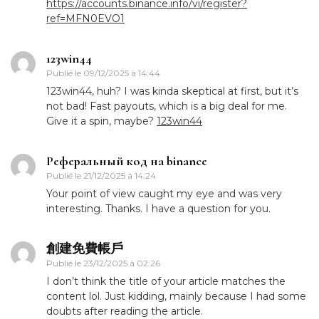
https://accounts.binance.info/vi/register?
ref=MFN0EVO1
123win44
Publié le
09/12/2025 à 14:44
123win44, huh? I was kinda skeptical at first, but it’s
not bad! Fast payouts, which is a big deal for me.
Give it a spin, maybe?
123win44
Реферальный код на binance
Publié le
21/12/2025 à 14:24
Your point of view caught my eye and was very
interesting. Thanks. I have a question for you.
創建免費帳戶
Publié le
23/12/2025 à 02:26
I don’t think the title of your article matches the
content lol. Just kidding, mainly because I had some
doubts after reading the article.