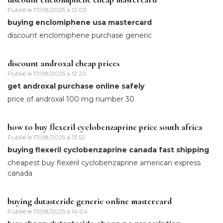
Publié le
17/08/2025 à 12:03
buying enclomiphene usa mastercard
discount enclomiphene purchase generic
discount androxal cheap prices
Publié le
17/08/2025 à 12:20
get androxal purchase online safely
price of androxal 100 mg number 30
how to buy flexeril cyclobenzaprine price south africa
Publié le
17/08/2025 à 13:52
buying flexeril cyclobenzaprine canada fast shipping
cheapest buy flexeril cyclobenzaprine american express
canada
buying dutasteride generic online mastercard
Publié le
17/08/2025 à 14:04