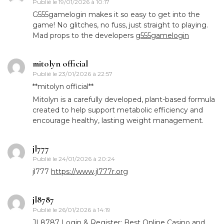
Publié le
19/01/2026 à 10:17
G555gamelogin makes it so easy to get into the
game! No glitches, no fuss, just straight to playing.
Mad props to the developers
g555gamelogin
mitolyn official
Publié le
23/01/2026 à 22:57
**mitolyn official**
Mitolyn is a carefully developed, plant-based formula
created to help support metabolic efficiency and
encourage healthy, lasting weight management.
jl777
Publié le
24/01/2026 à 20:24
jl777
https://www.jl777r.org
jl8787
Publié le
26/01/2026 à 14:19
JL8787 Login & Register: Best Online Casino and