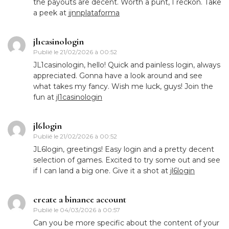
the payouts are decent. Worth a punt, I reckon. Take
a peek at
jjnnplataforma
jl1casinologin
Publié le
21/02/2026 à 00:52
JL1casinologin, hello! Quick and painless login, always
appreciated. Gonna have a look around and see
what takes my fancy. Wish me luck, guys! Join the
fun at
jl1casinologin
jl6login
Publié le
21/02/2026 à 00:52
JL6login, greetings! Easy login and a pretty decent
selection of games. Excited to try some out and see
if I can land a big one. Give it a shot at
jl6login
create a binance account
Publié le
04/03/2026 à 00:57
Can you be more specific about the content of your