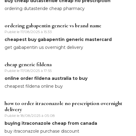
buy cheap dutasteride cheap no prescription
ordering dutasteride cheap pharmacy
ordering gabapentin generic vs brand name
Publié le
17/08/2025 à 15:33
cheapest buy gabapentin generic mastercard
get gabapentin us overnight delivery
cheap generic fildena
Publié le
17/08/2025 à 17:55
online order fildena australia to buy
cheapest fildena online buy
how to order itraconazole no prescription overnight
delivery
Publié le
18/08/2025 à 05:08
buying itraconazole cheap from canada
buy itraconazole purchase discount