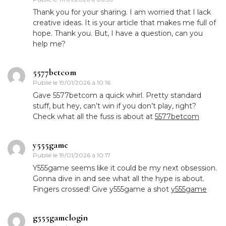
Thank you for your sharing. I am worried that I lack
creative ideas. It is your article that makes me full of
hope. Thank you. But, I have a question, can you
help me?
5577betcom
Publié le
19/01/2026 à 10:16
Gave 5577betcom a quick whirl. Pretty standard
stuff, but hey, can’t win if you don’t play, right?
Check what all the fuss is about at
5577betcom
y555game
Publié le
19/01/2026 à 10:17
Y555game seems like it could be my next obsession.
Gonna dive in and see what all the hype is about.
Fingers crossed! Give y555game a shot
y555game
g555gamelogin