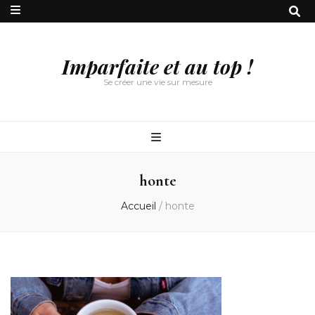
Imparfaite et au top !
Se créer une vie sur mesure
honte
Accueil
/
honte