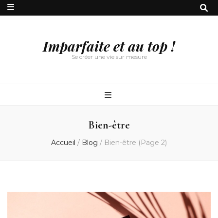
Imparfaite et au top !
Se créer une vie sur mesure
Bien-être
Accueil
/
Blog
/
Bien-être
(Page 2)