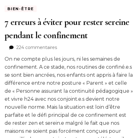
BIEN-ÊTRE
7 erreurs à éviter pour rester sereine
pendant le confinement
sur
224 commentaires
7
On ne compte plus les jours, ni les semaines de
erreurs
à
confinement. A ce stade, nos routines de confiné.e.s
éviter
se sont bien ancrées, nos enfants ont appris à faire la
pour
différence entre notre posture « Parent » et celle
rester
de « Personne assurant la continuité pédagogique »
sereine
et vivre h24 avec nos conjoint.e.s devient notre
pendant
le
nouvelle norme. Mais la situation est loin d’être
confinement
parfaite et le défi principal de ce confinement est
de rester zen et serein.e malgré le fait que nos
maisons ne soient pas forcément conçues pour