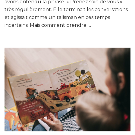
erreurs
avons entendu la phrase » Prenez soin de vous »
qui
très régulièrement. Elle terminait les conversations
empêchent
et agissait comme un talisman en ces temps
de
incertains. Mais comment prendre …
prendre
soin
de
soi