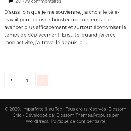
sur
20 799 commentaires
5
D’aussi loin que je me souvienne, j’ai choisi le télé-
pistes
pour
travail pour pouvoir booster ma concentration,
éviter
avancer plus efficacement et surtout économiser le
l’épuisement
temps de déplacement. Ensuite, quand j’ai créé
pendant
mon activité, j’ai travaillé depuis la …
le
télé-
travail
Navigation
Page
Page
1
2
des
articles
© 2020. Imparfaite & au Top ! Tous droits réservés -
Blossom
Chic - Développé par
Blossom Themes
.Propulsé par
WordPress
.
Politique de confidentialité